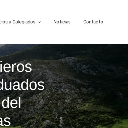
cios a Colegiados
Noticias
Contacto
ieros
aduados
 del
as