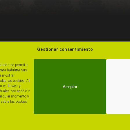
Gestionar consentimiento
985 22 48 99
nalidad de permitir
para habilitar sus
ra mostrar
odas las cookies. Al
ar en la web y
Aceptar
duales haciendo clic
cualquier momento y
 sobre las cookies
Política De Cookies (UE)
•
RATs
• Desarrollado Por
ADA Sistemas