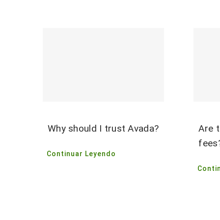
Why should I trust Avada?
Are t
fees
Continuar Leyendo
Conti